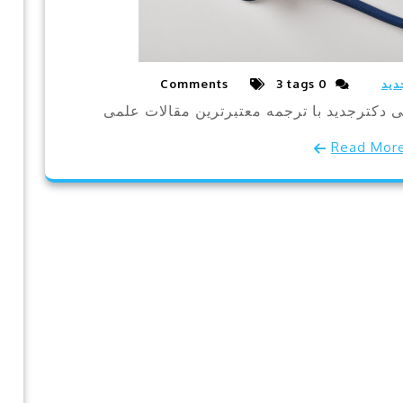
کتابچه
راهنمای
توانبخشی
ریوی
کودکان با
محدودیت
دفتر هوشمند ثبت ا
حجم ریه |
بارداری | فایل اکسل
آموزش
مراقبت‌های بارد
تمرینات
تنفسی و
ویدیو نحوه استفاده از دف
مراقبت در
ثبت بارداری
منزل
w.aparat.com/v/hnzi11i
دفتر هوشمند ثبت باردا
کودکان مبتلا به
فایل اکسل حرفه‌ای و کار
محدودیت حجم
ثبت، پیگیری و مدیریت اط
ریه
وزن ، فشارخون ، داروها ،
(Restrictive
آزمایش و سونوگرافی دور
Lung
است. این دفتر با محاسبا
Disease)
نمایش تاریخ‌ها به شمسی 
ممکن است به