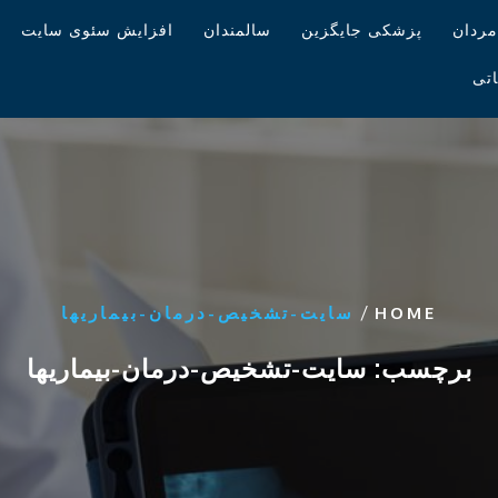
ی سایت
ها
ریها