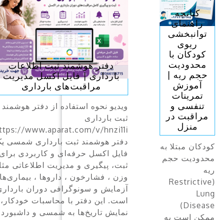
طلاعات
دفتر هوشمند ثبت بیماری تنفسی
 مدیریت
کودک | کنترل آسم، اکسیژن خون
اری
و حملات تنفسی
تر هوشمند
نحوه استفاده از دفتر هوشمند ثبت
بیماری تنفسی کودک
https://ww
https://www.aparat.com/v/ndfk85u
ری شمسی یک
دفتر هوشمند ثبت بیماری تنفسی کودک
بردی برای
یک فایل اکسل پیشرفته و کاملاً فارسی
لاعاتی مثا
است که به والدین کمک می‌کند تمامی
 بیماری‌ها،
اطلاعات مربوط به آسم، خس‌خس
ان بارداری
سینه، برونشیت، افت اکسیژن خون
ت خودکار،
(SpO₂)، بستری‌ها، مراجعات اورژانسی
و داشبورد
و مصرف داروهای کودک را به‌صورت