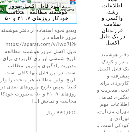
 مرور
درمان-و-رژیم-غذایی-چربی-بالا-
محاسبه
در-کودکان درمان-و-رژیم-غذایی-
در-کودکان-با-کلسترول-بالا
تر هوشمند
در این نوشته آخرین درمانهای توصیه
شده برای چربی بالا در کودکان بصورت
https:
ترجمه شده آورده شده است .رژیم
 مطالعه
غذایی به صورت جدول انگلیسی است
ردی برای
که در صورت پرداخت هزینه اضافی
مطالب
ترجمه میشود.
افی است
1,000,000 ریال
حث را وارد
ی بعدی در
۲ و ۵۰ به‌صورت خودکار