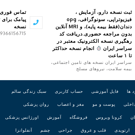
اس فوری یا
۷ روز هفته
امک برای ثبت
۷ صبح تا ۱۱ شب
سخه
093661567
سالم
س پزشکی
انزا